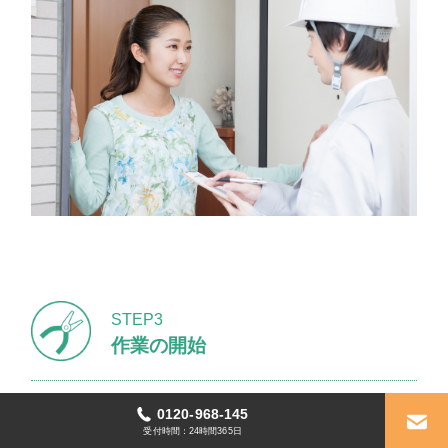
STEP3
作業の開始
お見積もり金額にご快諾いただきましたら、お約束の作
0120-968-145
業日に作業を行わさせていただきます（当日の場合もあ
受付時間：24時間365日