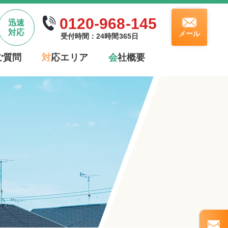
0120-968-145
迅速
対応
メール
受付時間：24時間365日
ご質問
対
応エリア
会
社概要