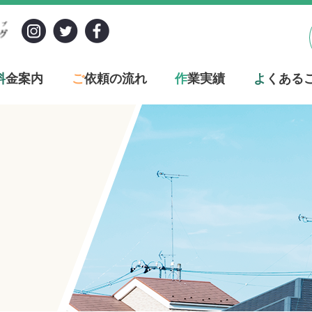
料
金案内
ご
依頼の流れ
作
業実績
よ
くある