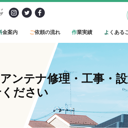
料
金案内
ご
依頼の流れ
作
業実績
よ
くある
のアンテナ修理・工事・
せください