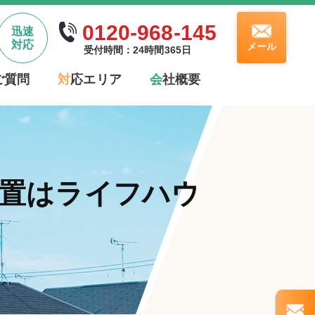
0120-968-145
迅速
対応
メール
受付時間：24時間365日
ご質問
対
応エリア
会
社概要
設置はライフハウ