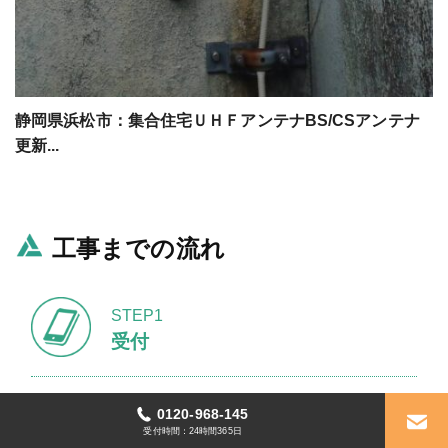
静岡県浜松市：集合住宅ＵＨＦアンテナBS/CSアンテナ
更新...
工事までの流れ
STEP1
受付
ご連絡はお電話もしくはお問い合わせフォームからご連
0120-968-145
絡ください。
受付時間：24時間365日
具体的な状況などをお伺いさせていただきます。