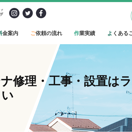
料
金案内
ご
依頼の流れ
作
業実績
よ
くある
テナ修理・工事・設置は
さい