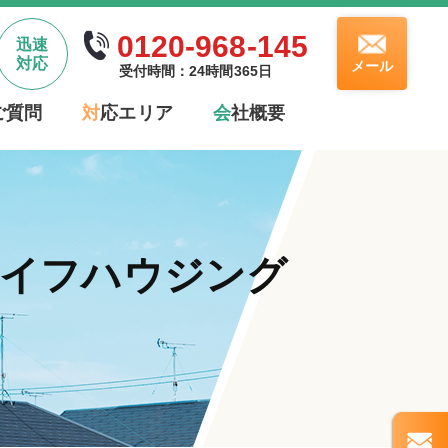
0120-968-145
迅速
対応
メール
受付時間：24時間365日
ご質問
対
応エリア
会
社概要
ライフハウジング