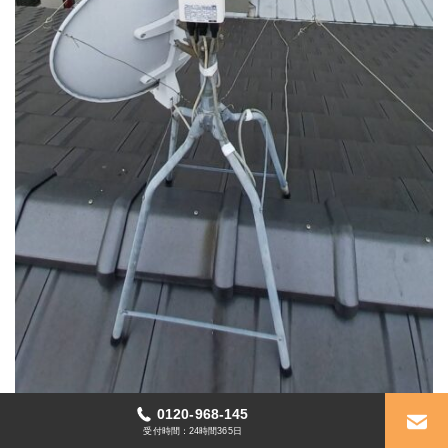
0120-968-145
愛知県豊川市：住宅ＵＨＦ.BS/CSブースター取替工事
受付時間：24時間365日