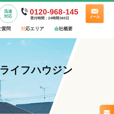
0120-968-145
迅速
対応
メール
受付時間：24時間365日
ご質問
対
応エリア
会
社概要
はライフハウジン