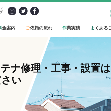
料
金案内
ご
依頼の流れ
作
業実績
よ
くある
ンテナ修理・工事・設置
ださい