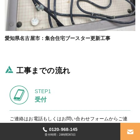
愛知県名古屋市：集合住宅ブースター更新工事
工事までの流れ
STEP1
受付
ご連絡はお電話もしくはお問い合わせフォームからご連
絡ください。
0120-968-145
具体的な状況などをお伺いさせていただきます。
受付時間：24時間365日