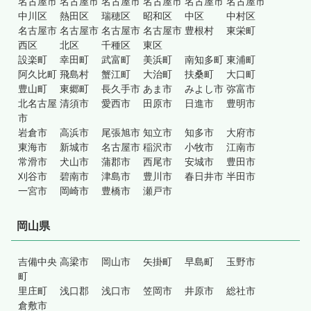
名古屋市
名古屋市
名古屋市
名古屋市
名古屋市
名古屋市
中川区
熱田区
瑞穂区
昭和区
中区
中村区
名古屋市
名古屋市
名古屋市
名古屋市
豊根村
東栄町
西区
北区
千種区
東区
設楽町
幸田町
武富町
美浜町
南知多町
東浦町
阿久比町
飛島村
蟹江町
大治町
扶桑町
大口町
豊山町
東郷町
長久手市
あま市
みよし市
弥富市
北名古屋
清須市
愛西市
田原市
日進市
豊明市
市
岩倉市
高浜市
尾張旭市
知立市
知多市
大府市
東海市
新城市
名古屋市
稲沢市
小牧市
江南市
常滑市
犬山市
蒲郡市
西尾市
安城市
豊田市
刈谷市
碧南市
津島市
豊川市
春日井市
半田市
一宮市
岡崎市
豊橋市
瀬戸市
岡山県
吉備中央
高梁市
岡山市
矢掛町
早島町
玉野市
町
里庄町
浅口郡
浅口市
笠岡市
井原市
総社市
倉敷市