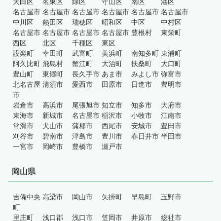
天白区
名東区
緑区
守山区
南区
港区
名古屋市
名古屋市
名古屋市
名古屋市
名古屋市
名古屋市
中川区
熱田区
瑞穂区
昭和区
中区
中村区
名古屋市
名古屋市
名古屋市
名古屋市
豊根村
東栄町
西区
北区
千種区
東区
設楽町
幸田町
武富町
美浜町
南知多町
東浦町
阿久比町
飛島村
蟹江町
大治町
扶桑町
大口町
豊山町
東郷町
長久手市
あま市
みよし市
弥富市
北名古屋
清須市
愛西市
田原市
日進市
豊明市
市
岩倉市
高浜市
尾張旭市
知立市
知多市
大府市
東海市
新城市
名古屋市
稲沢市
小牧市
江南市
常滑市
犬山市
蒲郡市
西尾市
安城市
豊田市
刈谷市
碧南市
津島市
豊川市
春日井市
半田市
一宮市
岡崎市
豊橋市
瀬戸市
岡山県
吉備中央
高梁市
岡山市
矢掛町
早島町
玉野市
町
里庄町
浅口郡
浅口市
笠岡市
井原市
総社市