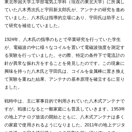
東北帝国大学工学部電気工学科（現在の東北大学）に所属し
ていた八木秀次氏と宇田新太郎氏が、アンテナの研究を進め
ていました。八木氏は指導的立場にあり、宇田氏は助手とし
て研究を補佐していました。
1924年、八木氏の指導のもとで卒業研究を行っていた学生
が、電磁波の中に様々なコイルを置いて電磁波強度を測定す
る実験を行っていました。その際、特定の条件下で電流計の
針が異常な振れ方をすることを発見したのです。この現象に
興味を持った八木氏と宇田氏は、コイルを金属棒に置き換え
て実験を重ねた結果、アンテナの基本原理を確立するに至り
ました。
戦時中は、主に軍事目的で利用されていた八木式アンテナで
すが、戦後になると一般家庭にも普及していきます。1953年
の地上アナログ放送の開始とともに、八木式アンテナは多く
の家庭で使用されるようになりました。2011年の地上デジタ