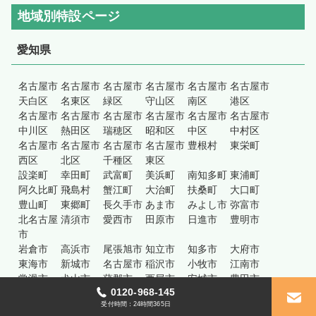
地域別特設ページ
愛知県
名古屋市
名古屋市
名古屋市
名古屋市
名古屋市
名古屋市
天白区
名東区
緑区
守山区
南区
港区
名古屋市
名古屋市
名古屋市
名古屋市
名古屋市
名古屋市
中川区
熱田区
瑞穂区
昭和区
中区
中村区
名古屋市
名古屋市
名古屋市
名古屋市
豊根村
東栄町
西区
北区
千種区
東区
設楽町
幸田町
武富町
美浜町
南知多町
東浦町
阿久比町
飛島村
蟹江町
大治町
扶桑町
大口町
豊山町
東郷町
長久手市
あま市
みよし市
弥富市
北名古屋
清須市
愛西市
田原市
日進市
豊明市
市
岩倉市
高浜市
尾張旭市
知立市
知多市
大府市
東海市
新城市
名古屋市
稲沢市
小牧市
江南市
常滑市
犬山市
蒲郡市
西尾市
安城市
豊田市
0120-968-145
刈谷市
碧南市
津島市
豊川市
春日井市
半田市
受付時間：24時間365日
一宮市
岡崎市
豊橋市
瀬戸市